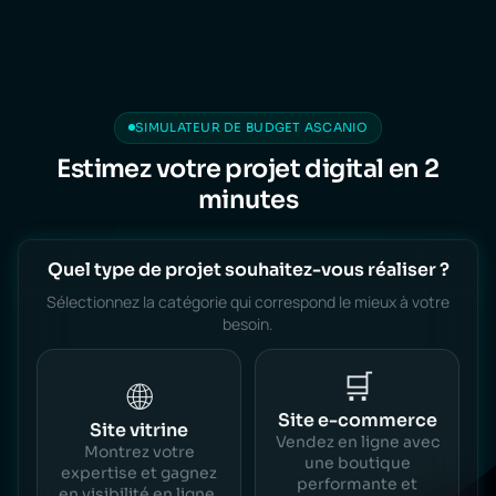
SIMULATEUR DE BUDGET ASCANIO
Estimez votre projet digital en 2
minutes
Quel type de projet souhaitez-vous réaliser ?
Sélectionnez la catégorie qui correspond le mieux à votre
besoin.
🛒
🌐
Site e-commerce
Site vitrine
Vendez en ligne avec
Montrez votre
une boutique
expertise et gagnez
performante et
en visibilité en ligne.