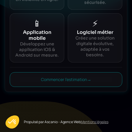
sécurisée.
📱
⚡
Application
Logiciel métier
mobile
Créez une solution
digitale évolutive,
Développez une
adaptée à vos
application iOS &
besoins.
Android sur mesure.
→
Commencer l'estimation
Propulsé par Ascanio - Agence Web
Mentions légales